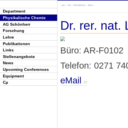
/
pc
/
hs
/
members
/
lars
/
Department
Physikalische Chemie
Dr. rer. nat.
AG Schönherr
Forschung
Lehre
Publikationen
Büro: AR-F0102
Links
Stellenangebote
Telefon: 0271 7
News
Upcoming Conferences
Equipment
eMail
Cµ