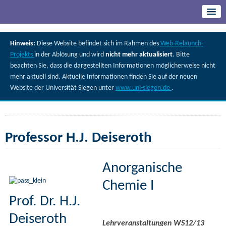
Hinweis:
Diese Website befindet sich im Rahmen des
Web-Relaunch-
Projekts
in der Ablösung und wird
nicht mehr aktualisiert
. Bitte
beachten Sie, dass die dargestellten Informationen möglicherweise nicht
mehr aktuell sind. Aktuelle Informationen finden Sie auf der neuen
Website der Universität Siegen unter
www.uni-siegen.de
.
Professor H.J. Deiseroth
Anorganische
Chemie I
Prof. Dr. H.J.
Deiseroth
Lehrveranstaltungen WS12/13