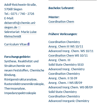
Adolf-Reichwein-Straße,
Bachelor/Lehramt:
57068 Siegen
Tel.: 0271 / 740 - 2726
Master:
E-Mail:
Coordination Chem
deiseroth@chemie.uni-
siegen.de
Sekretariat:
Marie Luise
Frühere Vorlesungen:
Kleinschmidt
Coordination Chemistry
Curriculum Vitae
Anorg. Chem III WS 10/11
Advanced Inorg. Chem. WS 10/11
Coordination Chem
WS 10/11
Forschungsgebiete:
Anorg. Chem. III
Synthese, Reaktivität und
Solid State Chemistry SS10
Strukturchemie von
Advanced Inorg. Chemistry
neuen Feststoffen, Chemische
Coordination Chemistry
Bindung,
Anorg. Chem. II SS 09
Röntgenstrukturanalyse,
Anorg. Chem. I WS 08/09
Rasterelektronenmikroskopie,
Advanced Inorg.Chem. WS 08/09
Thermoanalyse,
Solid State Chemistry
Impedanzspektroskopie
Coordination Chemistry
Advanced Inorganic Chemistry