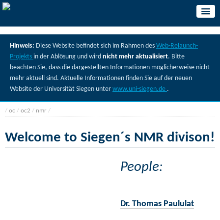
Hinweis:
Diese Website befindet sich im Rahmen des
Web-Relaunch-
Projekts
in der Ablösung und wird
nicht mehr aktualisiert
. Bitte
beachten Sie, dass die dargestellten Informationen möglicherweise nicht
mehr aktuell sind. Aktuelle Informationen finden Sie auf der neuen
Website der Universität Siegen unter
www.uni-siegen.de
.
/
oc
/
oc2
/
nmr
/
Welcome to Siegen´s NMR divison!
People:
Dr. Thomas Paululat