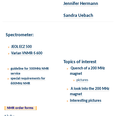
Jennifer Hermann
Sandra Uebach
Spectrometer:
JEOL ECZ 500
Varian VNMR-S 600
Topics of interest
Quench of a 200 MHz
guideline for 500MHz NMR
magnet
service
special requirements for
pictures
600MHz NMR
A look into the 200 MHz
magnet
Interesting pictures
NMR order forms